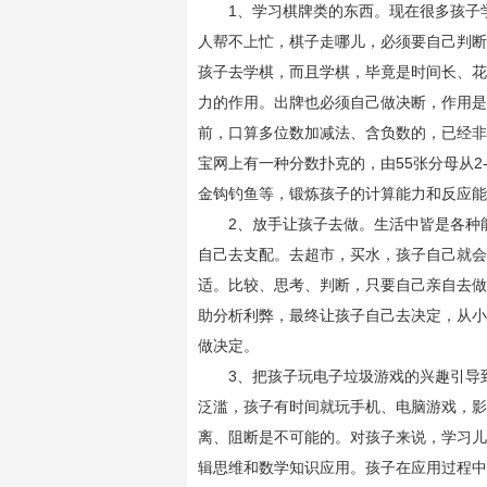
1、学习棋牌类的东西。现在很多孩子学
人帮不上忙，棋子走哪儿，必须要自己判断
孩子去学棋，而且学棋，毕竟是时间长、花
力的作用。出牌也必须自己做决断，作用是
前，口算多位数加减法、含负数的，已经非
宝网上有一种分数扑克的，由55张分母从2-1
金钩钓鱼等，锻炼孩子的计算能力和反应能
2、放手让孩子去做。生活中皆是各种能
自己去支配。去超市，买水，孩子自己就会
适。比较、思考、判断，只要自己亲自去做
助分析利弊，最终让孩子自己去决定，从小
做决定。
3、把孩子玩电子垃圾游戏的兴趣引导到
泛滥，孩子有时间就玩手机、电脑游戏，影
离、阻断是不可能的。对孩子来说，学习儿
辑思维和数学知识应用。孩子在应用过程中